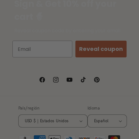
Sign & Get 10% off your
cart 🧙
Reveal coupon code by entering your email
Reveal coupon
Facebook
Instagram
YouTube
TikTok
Pinterest
País/región
Idioma
USD $ | Estados Unidos
Español
Formas