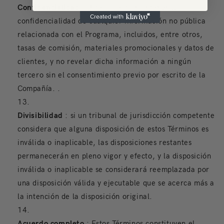
Confidencialidad
: Usted acepta mantener la
confidencialidad de cualquier información no pública
relacionada con el Programa, incluidos, entre otros,
tasas de comisión, materiales promocionales y datos de
clientes, y no revelar dicha información a ningún
tercero sin el consentimiento previo por escrito de la
Compañía. .
Divisibilidad
: si un tribunal de jurisdicción competente
considera que alguna disposición de estos Términos es
inválida o inaplicable, las disposiciones restantes
permanecerán en pleno vigor y efecto, y la disposición
inválida o inaplicable se considerará reemplazada por
una disposición válida y ejecutable que se acerca más a
la intención de la disposición original.
Acuerdo completo
: Estos Términos constituyen el